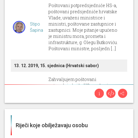
Poštovani potpredsjedniče HS-a,
poštovani predsjedniče hrvatske
Vlade, uvaženi ministrice i
ministri, poštovane zastupnice i
Stipo
zastupnici. Moje pitanje upućeno
Šapina
je ministru mora, prometa i
infrastrukture, g. Olegu Butkoviću.
Poštovani ministre, posljedn [...]
13. 12. 2019, 15. sjednica (Hrvatski sabor)
Zahvaljujem poštovani
potpredsjedniče HS, uvaženi
državni tajniče, poštovane
kolegice saborske zastupnice i
Stipo
kolege zastupnici, kao što je u
Šapina
uvodnom obrazloženju
predlagatelj pojasnio, danas je
pred nama u proceduri Konačni
Riječi koje obilježavaju osobu
prijedlog zakona o izmjenam [...]