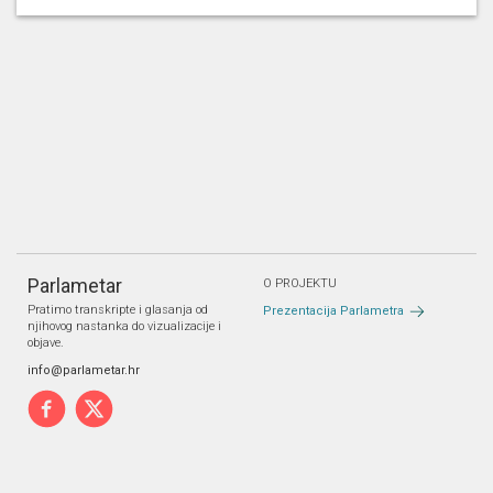
pitanje vezano uz postotak naplate boravišne
pristojbe po županijama u 2016. godini
na koje
mora odgovoriti
Cappelli, Gari / Ministarstvo
turizma;
.
Parlametar
O PROJEKTU
Pratimo transkripte i glasanja od
Prezentacija Parlametra
njihovog nastanka do vizualizacije i
objave.
info@parlametar.hr
PARTNERI
Pravne napomene