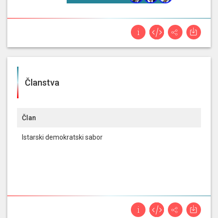
15. 9. 2017
Postavio je pitanje
Zaštita prirode i okoliša; |
Zastupničko pitanje vezano uz donošenje
Pravilnika o sakupljanju zavičajnih divljih vrsta
na koje mora odgovoriti
Ćorić, Tomislav /
Ministarstvo zaštite okoliša i energetike;
.
Članstva
14. 9. 2017
Postavio je pitanje
Turizam; | Zastupničko
Član
pitanje vezano uz sredstva uplaćena u Fond za
razvoj turizma po županijama u 2016. godini i
Istarski demokratski sabor
financiranje projekata iz Programa razvoja
javne turističke infrastrukture
na koje mora
odgovoriti
Cappelli, Gari / Ministarstvo turizma;
.
14. 7. 2017
Postavio je pitanje
Turizam; | Zastupničko