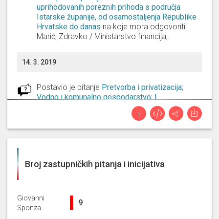
uprihodovanih poreznih prihoda s područja
Istarske županije, od osamostaljenja Republike
Hrvatske do danas
na koje mora odgovoriti
Marić, Zdravko / Ministarstvo financija;
.
14. 3. 2019
Postavio je pitanje
Pretvorba i privatizacija;
Vodno i komunalno gospodarstvo; |
Zastupničko pitanje vezano uz privatiziranje
vodnih resursa i vodoopskrbe
na koje mora
odgovoriti
Plenković, Andrej / Predsjednik
Vlade RH;
.
24. 1. 2019
Broj zastupničkih pitanja i inicijativa
Postavio je pitanje
Turizam; | Zastupničko
pitanje vezano uz utjecaj Brexita na hrvatski
Giovanni
9%
9
turizam
na koje mora odgovoriti
Plenković,
Sponza
Andrej / Predsjednik Vlade RH;
.