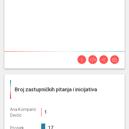
Broj zastupničkih pitanja i inicijativa
Ana Komparić
1%
1
Devčić
16.6%
17
Prosjek