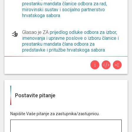
prestanku mandata članice odbora za rad,
mirovinski sustav i socijalno partnerstvo
hrvatskoga sabora
Glasao je ZA
prijedlog odluke odbora za izbor,
imenovanja i upravne poslove o izboru članice i
prestanku mandata člana odbora za
predstavke i pritužbe hrvatskoga sabora
Glasao je ZA
prijedlog odluke odbora za izbor,
imenovanja i upravne poslove o razrješenju
predsjednika i izboru predsjednice, izboru
člana i prestanku mandata člana odbora za
vanjsku politiku hrvatskoga sabora
Postavite pitanje
Glasao je ZA
prijedlog odluke odbora za izbor,
imenovanja i upravne poslove o izboru člana
Napišite Vaše pitanje za zastupnika/zastupnicu.
odbora za ratne veterane hrvatskoga sabora