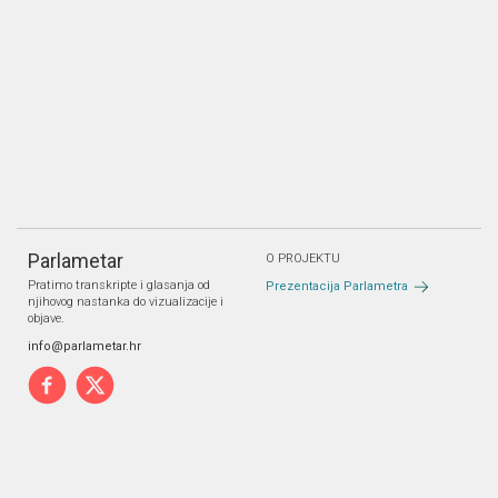
Parlametar
O PROJEKTU
Pratimo transkripte i glasanja od
Prezentacija Parlametra
njihovog nastanka do vizualizacije i
objave.
info@parlametar.hr
PARTNERI
Pravne napomene