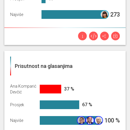
273%
273
Najviše
Prisutnost na glasanjima
Ana Komparić
36.60104459622338%
37 %
Devčić
67.21523288311383%
67 %
Prosjek
100%
100 %
Najviše