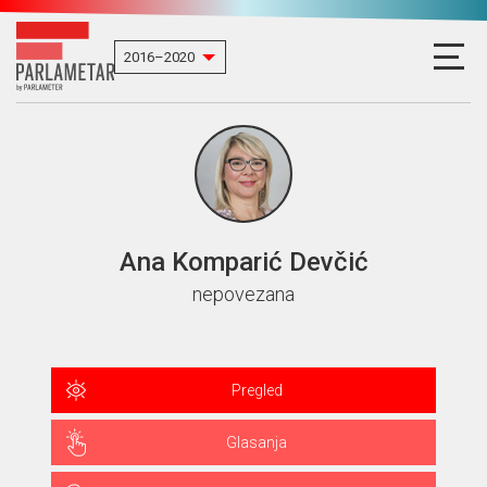
Ana Komparić Devčić
nepovezana
Pregled
Glasanja