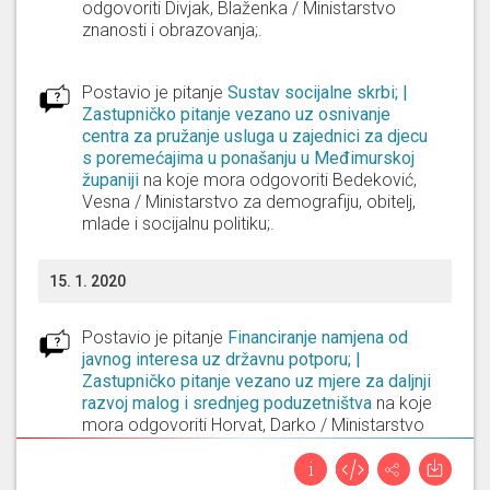
odgovoriti
Divjak, Blaženka / Ministarstvo
znanosti i obrazovanja;
.
Postavio je pitanje
Sustav socijalne skrbi; |
Zastupničko pitanje vezano uz osnivanje
centra za pružanje usluga u zajednici za djecu
s poremećajima u ponašanju u Međimurskoj
županiji
na koje mora odgovoriti
Bedeković,
Vesna / Ministarstvo za demografiju, obitelj,
mlade i socijalnu politiku;
.
15. 1. 2020
Postavio je pitanje
Financiranje namjena od
javnog interesa uz državnu potporu; |
Zastupničko pitanje vezano uz mjere za daljnji
razvoj malog i srednjeg poduzetništva
na koje
mora odgovoriti
Horvat, Darko / Ministarstvo
gospodarstva, poduzetništva i obrta;
.