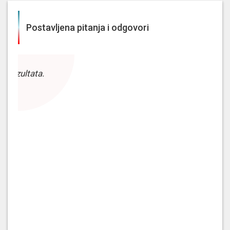
Postavljena pitanja i odgovori
z rezultata.