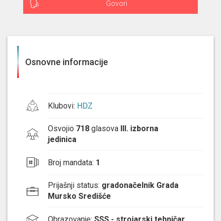
Govori
Osnovne informacije
Klubovi
:
HDZ
Osvojio
718
glasova
III. izborna
jedinica
Broj mandata
:
1
Prijašnji status
:
gradonačelnik Grada
Mursko Središće
Obrazovanje
:
SSS - strojarski tehničar