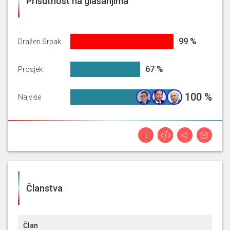
Prisutnost na glasanjima
99.15611814345992%
99 %
Dražen Srpak
67.21523288311383%
67 %
Prosjek
100%
100 %
Najviše
Članstva
Član