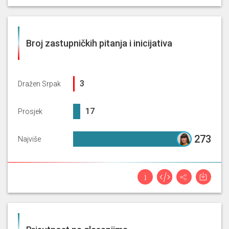
Broj zastupničkih pitanja i inicijativa
3%
3
Dražen Srpak
16.6%
17
Prosjek
273%
273
Najviše