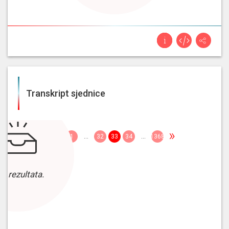
Transkript sjednice
«
»
1
...
32
33
34
...
1368
z rezultata.